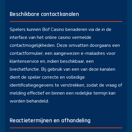
Beschikbare contactkanalen
Spelers kunnen Bof Casino benaderen via de in de
interface van het online casino vermelde
contactmogelijkheden. Deze omvatten doorgaans een
contactformulier, een aangewezen e-mailadres voor
klantenservice en, indien beschikbaar, een
livechatfunctie. Bij gebruik van een van deze kanalen
dient de speler correcte en volledige
identificatiegegevens te verstrekken, zodat de vraag of
melding effectief en binnen een redelijke termijn kan
worden behandeld.
Reactietermijnen en afhandeling