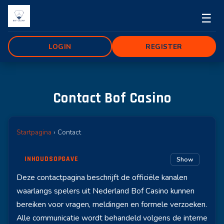
☰
LOGIN
REGISTER
Contact Bof Casino
Startpagina
› Contact
INHOUDSOPGAVE
Show
Deze contactpagina beschrijft de officiële kanalen
waarlangs spelers uit Nederland Bof Casino kunnen
bereiken voor vragen, meldingen en formele verzoeken.
Alle communicatie wordt behandeld volgens de interne