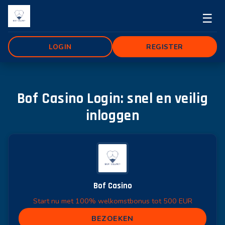
☰
LOGIN
REGISTER
Bof Casino Login: snel en veilig
inloggen
Bof Casino
Start nu met 100% welkomstbonus tot 500 EUR
BEZOEKEN