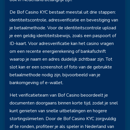
De Bof Casino KYC bestaat meestal uit drie stappen:
identiteitscontrole, adresverificatie en bevestiging van
je betaalmethode. Voor de identiteitscontrole upload
je een geldig identiteitsbewijs, zoals een paspoort of
ID-kaart. Voor adresverificatie kan het casino vragen
om een recente energierekening of bankafschrift
waarop je naam en adres duidelijk zichtbaar zijn. Tot
slot kan er een screenshot of foto van de gebruikte
betaalmethode nodig zijn, bijvoorbeeld van je
bankomgeving of e-wallet.
Het verificatieteam van Bof Casino beoordeelt je
documenten doorgaans binnen korte tijd, zodat je snel
kunt genieten van snelle uitbetalingen en hogere
stortingslimieten. Door de Bof Casino KYC zorgvuldig
af te ronden, profiteer je als speler in Nederland van