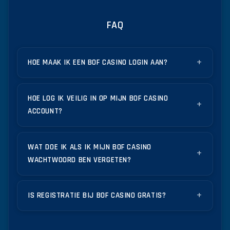
FAQ
HOE MAAK IK EEN BOF CASINO LOGIN AAN?
Ga naar de officiële website, klik op Bof Casino
register, vul je persoonlijke gegevens in, bevestig
HOE LOG IK VEILIG IN OP MIJN BOF CASINO
je e‑mail en stel een sterk wachtwoord in om
ACCOUNT?
direct toegang te krijgen tot je account.
Gebruik altijd de officiële Bof Casino site, voer je
gebruikersnaam en wachtwoord in en schakel
WAT DOE IK ALS IK MIJN BOF CASINO
waar mogelijk extra beveiligingsopties in, zoals
WACHTWOORD BEN VERGETEN?
tweestapsverificatie.
Klik op “Wachtwoord vergeten” op de
loginpagina, vul je geregistreerde e‑mail in en
IS REGISTRATIE BIJ BOF CASINO GRATIS?
volg de instructies in de mail om een nieuw
Ja, Bof Casino register is volledig gratis; je betaalt
wachtwoord in te stellen.
pas wanneer je geld stort om met echt geld te